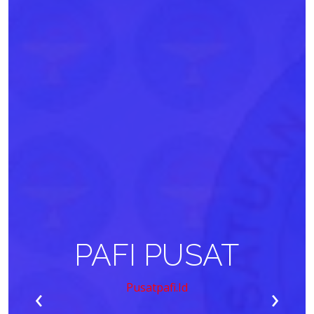
PAFI PUSAT
‹
›
Pusatpafi.id